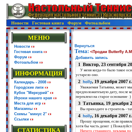
Новости
Гостевая книга
Форум
Фотоальбом
МЕНЮ
Вернуться
Новости
Тема:
Гостевая книга
<Продам Butterfly A
Форум
Добавить запись
Фотоальбом
1 Виктор, 23 сентября 200
У меня когда-то было такое ос
ИНФОРМАЦИЯ
устарело оно.
2
, 19 декабря 2007 г.
holly
Календарь - 2008
Уважаемая Татьянка, может мы 
Городские лиги
предположитеьную дату, после ко
Кубок "Меркурий"
переклеил на старое основание :)
Игроки нашего края
3 Татьянка, 19 декабря 20
Места для игр
Магазины
Вы приходите в строитель - там
Схемы "минус 2"
4
, 16 декабря 2007 г.
holly
Ссылки
Прошу прощения, если правила
хотя бы часть денег :( Пожалуйста
СТАТИСТИКА
Ничего страшного, реклама по 