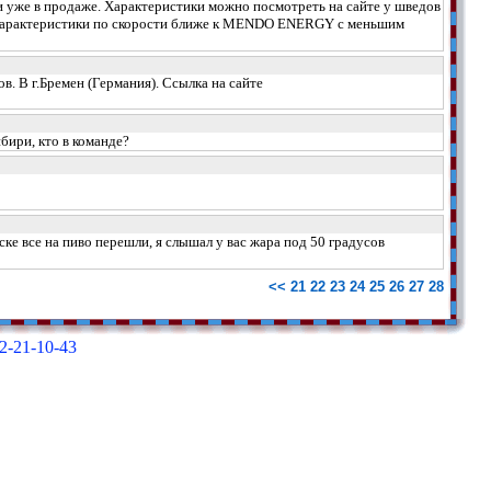
уже в продаже. Характеристики можно посмотреть на сайте у шведов
MC. Характеристики по скорости ближе к MENDO ENERGY с меньшим
В г.Бремен (Германия). Ссылка на сайте
ири, кто в команде?
ске все на пиво перешли, я слышал у вас жара под 50 градусов
<<
21
22
23
24
25
26
27
28
2-21-10-43