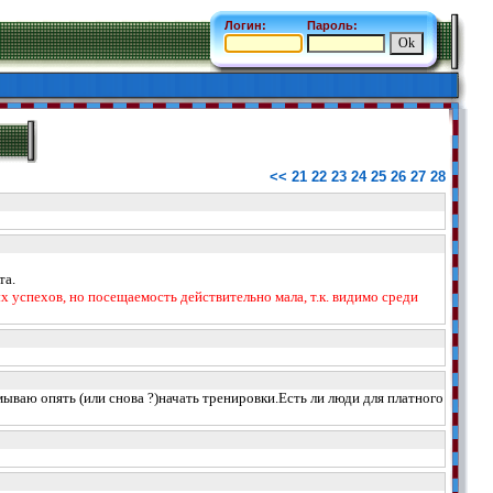
Логин:
Пароль:
<<
21
22
23
24
25
26
27
28
та.
 успехов, но посещаемость действительно мала, т.к. видимо среди
ваю опять (или снова ?)начать тренировки.Есть ли люди для платного