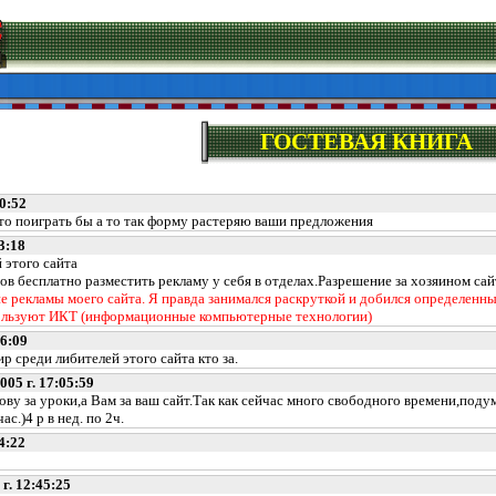
ГОСТЕВАЯ КНИГА
0:52
 то поиграть бы а то так форму растеряю ваши предложения
3:18
этого сайта
ов бесплатно разместить рекламу у себя в отделах.Разрешение за хозяином сай
е рекламы моего сайта. Я правда занимался раскруткой и добился определенных
пользуют ИКТ (информационные компьютерные технологии)
6:09
среди либителей этого сайта кто за.
05 г. 17:05:59
 за уроки,а Вам за ваш сайт.Так как сейчас много свободного времени,подумы
ас.)4 р в нед. по 2ч.
4:22
 г. 12:45:25