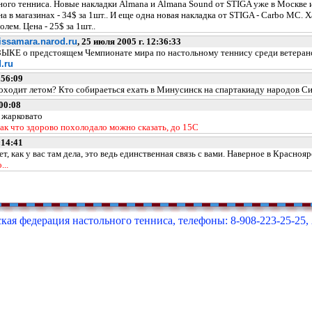
о тенниса. Новые накладки Almana и Almana Sound от STIGA уже в Москве и 
ена в магазинах - 34$ за 1шт.. И еще одна новая накладка от STIGA - Carbo 
ем. Цена - 25$ за 1шт..
nissamara.narod.ru
, 25 июля 2005 г. 12:36:33
 предстоящем Чемпионате мира по настольному теннису среди ветеранов. 
.ru
:56:09
одит летом? Кто собираеться ехать в Минусинск на спартакиаду народов Сиб
00:08
 жарковато
ак что здорово похолодало можно сказать, до 15С
:14:41
как у вас там дела, это ведь единственная связь с вами. Наверное в Краснояр
...
кая федерация настольного тенниса, телефоны: 8-908-223-25-25, 