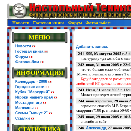
Новости
Гостевая книга
Форум
Фотоальбом
МЕНЮ
Новости
Добавить запись
Гостевая книга
241 SSS, 03 августа 2005 г. 8:4
Форум
я за турнир - да хотя бы с кем
Фотоальбом
242 иван, 31 июля 2005 г. 22:0
что-то больно мало любителей 
ИНФОРМАЦИЯ
.Может,о нем мало кто знает?Гот
Буду благодарен за размещени
Календарь - 2008
любителей НТ далеко не все ис
Городские лиги
243 Иган, 31 июля 2005 г. 16:1
Кубок "Меркурий"
Может проведем летний турнир 
Игроки нашего края
244 иван жерлыгин, 29 июля 20
Места для игр
огромное спасибо М.В.Базранову
Магазины
спарринга?100 р. в час(на 50-60 ч
Схемы "минус 2"
245 иван, 29 июля 2005 г. 16:5
Ссылки
спасибо за сайт
СТАТИСТИКА
246
Александр
, 27 июля 2005