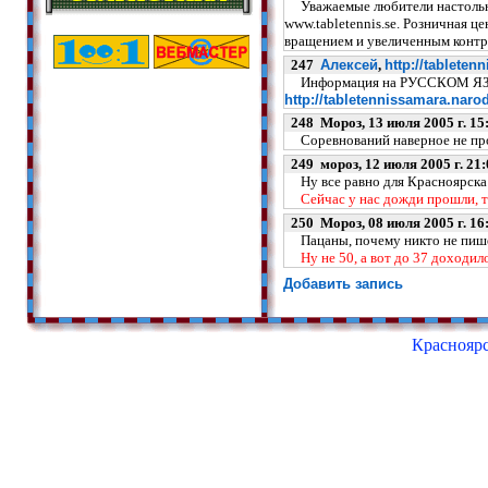
Уважаемые любители настольног
www.tabletennis.se. Розничная ц
вращением и увеличенным контрол
247
Алексей
,
http://tableten
Информация на РУССКОМ ЯЗЫКЕ о
http://tabletennissamara.narod
248 Мороз, 13 июля 2005 г. 15
Соревнований наверное не прох
249 мороз, 12 июля 2005 г. 21:
Ну все равно для Красноярска
Сейчас у нас дожди прошли, т
250 Мороз, 08 июля 2005 г. 16
Пацаны, почему никто не пишет, 
Ну не 50, а вот до 37 доходило
Добавить запись
Красноярс