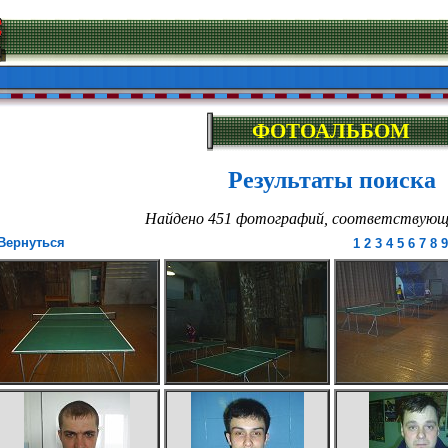
ФОТОАЛЬБОМ
Результаты поиска
Найдено 451 фотографий, соответствующи
Вернуться
1
2
3
4
5
6
7
8
9