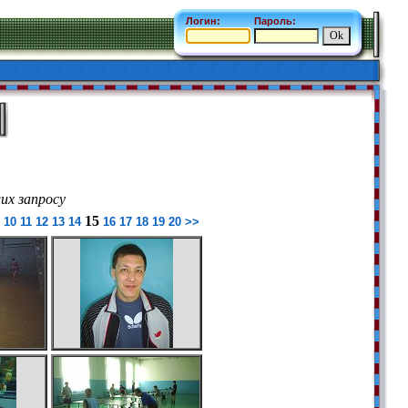
Логин:
Пароль:
х запросу
15
10
11
12
13
14
16
17
18
19
20
>>