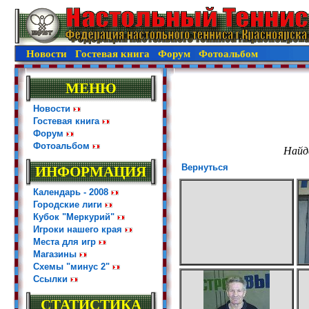
Новости
Гостевая книга
Форум
Фотоальбом
МЕНЮ
Новости
Гостевая книга
Форум
Фотоальбом
Найд
Вернуться
ИНФОРМАЦИЯ
Календарь - 2008
Городские лиги
Кубок "Меркурий"
Игроки нашего края
Места для игр
Магазины
Схемы "минус 2"
Ссылки
СТАТИСТИКА