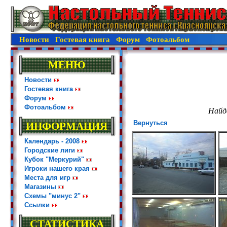
Новости
Гостевая книга
Форум
Фотоальбом
МЕНЮ
Новости
Гостевая книга
Форум
Фотоальбом
Найд
Вернуться
ИНФОРМАЦИЯ
Календарь - 2008
Городские лиги
Кубок "Меркурий"
Игроки нашего края
Места для игр
Магазины
Схемы "минус 2"
Ссылки
СТАТИСТИКА